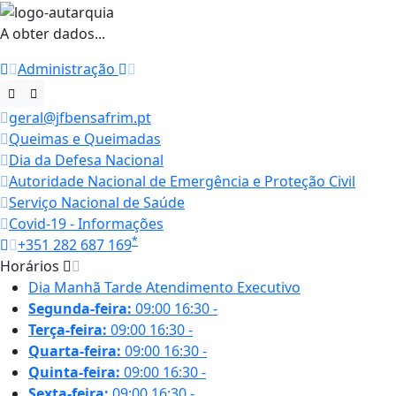
A obter dados...
Administração
geral@jfbensafrim.pt
Queimas e Queimadas
Dia da Defesa Nacional
Autoridade Nacional de Emergência e Proteção Civil
Serviço Nacional de Saúde
Covid-19 - Informações
*
+351 282 687 169
Horários
Dia
Manhã
Tarde
Atendimento Executivo
Segunda-feira:
09:00
16:30
-
Terça-feira:
09:00
16:30
-
Quarta-feira:
09:00
16:30
-
Quinta-feira:
09:00
16:30
-
Sexta-feira:
09:00
16:30
-