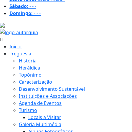
Sábado:
-
-
-
Domingo:
-
-
-
26.5 ºC
Início
Freguesia
História
Heráldica
Topónimo
Caracterização
Desenvolvimento Sustentável
Instituições e Associações
Agenda de Eventos
Turismo
Locais a Visitar
Galeria Multimédia
Álbuns Fotográficos