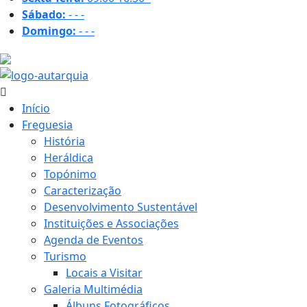
Sábado:
-
-
-
Domingo:
-
-
-
27.5 ºC
Início
Freguesia
História
Heráldica
Topónimo
Caracterização
Desenvolvimento Sustentável
Instituições e Associações
Agenda de Eventos
Turismo
Locais a Visitar
Galeria Multimédia
Álbuns Fotográficos