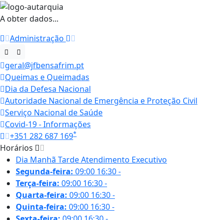
A obter dados...
Administração
geral@jfbensafrim.pt
Queimas e Queimadas
Dia da Defesa Nacional
Autoridade Nacional de Emergência e Proteção Civil
Serviço Nacional de Saúde
Covid-19 - Informações
*
+351 282 687 169
Horários
Dia
Manhã
Tarde
Atendimento Executivo
Segunda-feira:
09:00
16:30
-
Terça-feira:
09:00
16:30
-
Quarta-feira:
09:00
16:30
-
Quinta-feira:
09:00
16:30
-
Sexta-feira:
09:00
16:30
-