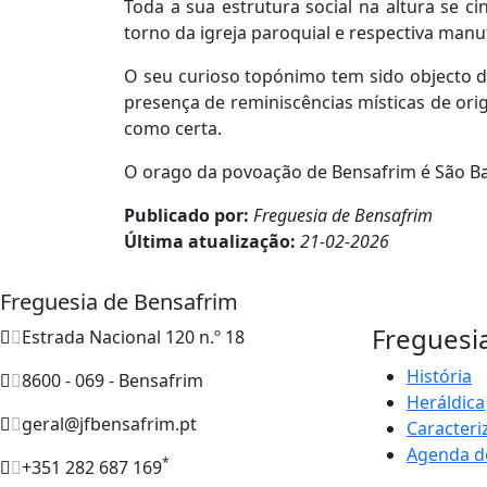
Toda a sua estrutura social na altura se 
torno da igreja paroquial e respectiva manu
O seu curioso topónimo tem sido objecto de
presença de reminiscências místicas de ori
como certa.
O orago da povoação de Bensafrim é São B
Publicado por:
Freguesia de Bensafrim
Última atualização:
21-02-2026
Freguesia de Bensafrim
Freguesi
Estrada Nacional 120 n.º 18
História
8600 - 069 - Bensafrim
Heráldica
geral@jfbensafrim.pt
Caracteri
Agenda d
*
+351 282 687 169