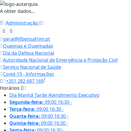
A obter dados...
Administração
geral@jfbensafrim.pt
Queimas e Queimadas
Dia da Defesa Nacional
Autoridade Nacional de Emergência e Proteção Civil
Serviço Nacional de Saúde
Covid-19 - Informações
*
+351 282 687 169
Horários
Dia
Manhã
Tarde
Atendimento Executivo
Segunda-feira:
09:00
16:30
-
Terça-feira:
09:00
16:30
-
Quarta-feira:
09:00
16:30
-
Quinta-feira:
09:00
16:30
-
Sexta-feira:
09:00
16:30
-