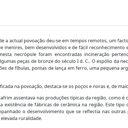
e a actual povoação deu-se em tempos remotos, um facto
 menires, bem desenvolvidos e de fácil reconhecimento 
nesta necrópole foram encontradas incineração perten
gumas peças de bronze do século I d. C.. O espólio da ne
ões de fíbulas, pontas de lança em ferro, uma pequena argo
cada na povoação, destaca-se os poços e noras e, de maior
safrim assentava nas produções típicas da região, como é o
 existência de fábricas de cerâmica na região. Este tipo
ompanhado o desenvolvimento que se reflectia nas outras
elevada ruralidade.