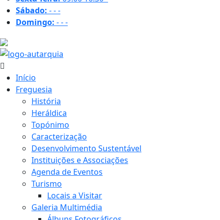
Sábado:
-
-
-
Domingo:
-
-
-
19.2 ºC
Início
Freguesia
História
Heráldica
Topónimo
Caracterização
Desenvolvimento Sustentável
Instituições e Associações
Agenda de Eventos
Turismo
Locais a Visitar
Galeria Multimédia
Álbuns Fotográficos