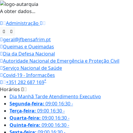
A obter dados...
Administração
geral@jfbensafrim.pt
Queimas e Queimadas
Dia da Defesa Nacional
Autoridade Nacional de Emergência e Proteção Civil
Serviço Nacional de Saúde
Covid-19 - Informações
*
+351 282 687 169
Horários
Dia
Manhã
Tarde
Atendimento Executivo
Segunda-feira:
09:00
16:30
-
Terça-feira:
09:00
16:30
-
Quarta-feira:
09:00
16:30
-
Quinta-feira:
09:00
16:30
-
Sexta-feira:
09:00
16:30
-