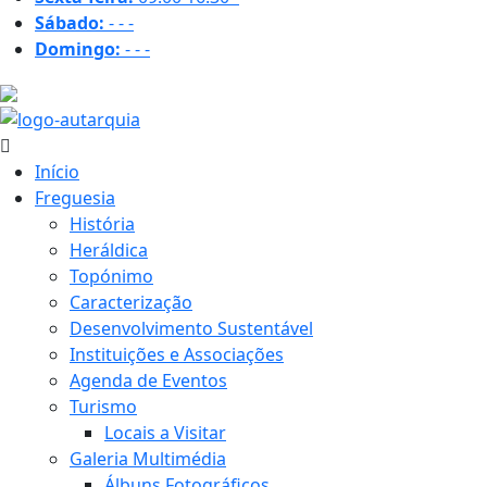
Sábado:
-
-
-
Domingo:
-
-
-
22.3 ºC
Início
Freguesia
História
Heráldica
Topónimo
Caracterização
Desenvolvimento Sustentável
Instituições e Associações
Agenda de Eventos
Turismo
Locais a Visitar
Galeria Multimédia
Álbuns Fotográficos